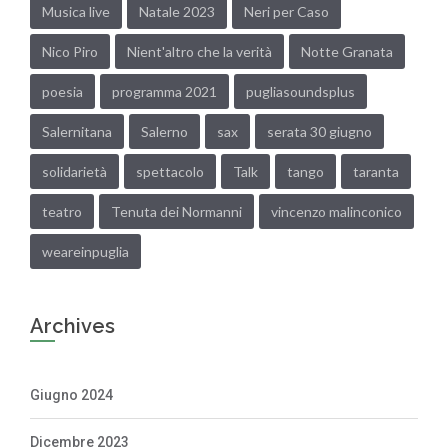
Musica live
Natale 2023
Neri per Caso
Nico Piro
Nient'altro che la verità
Notte Granata
poesia
programma 2021
pugliasoundsplus
Salernitana
Salerno
sax
serata 30 giugno
solidarietà
spettacolo
Talk
tango
taranta
teatro
Tenuta dei Normanni
vincenzo malinconico
weareinpuglia
Archives
Giugno 2024
Dicembre 2023