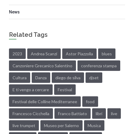
News
Related Tags
2023
Andrea Scanzi
Astor Piazzolla
blues
Canzoniere Grecanico Salentino
conferenza stampa
Cultura
Danza
diego de silva
djset
E ti vengo a cercare
Festival
Festival delle Colline Mediterranee
food
Francesco Cicchella
Franco Battiato
libri
live
live trumpet
Museo per Salerno
Musica