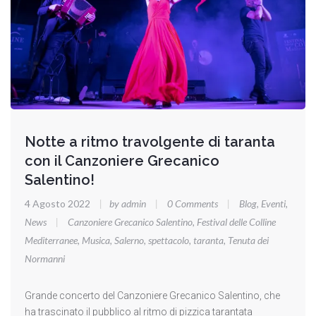
Notte a ritmo travolgente di taranta
con il Canzoniere Grecanico
Salentino!
4 Agosto 2022
|
by admin
|
0 Comments
|
Blog
,
Eventi
,
News
|
Canzoniere Grecanico Salentino
,
Festival delle Colline
Mediterranee
,
Musica
,
Salerno
,
spettacolo
,
taranta
,
Tenuta dei
Normanni
Grande concerto del Canzoniere Grecanico Salentino, che
ha trascinato il pubblico al ritmo di pizzica tarantata