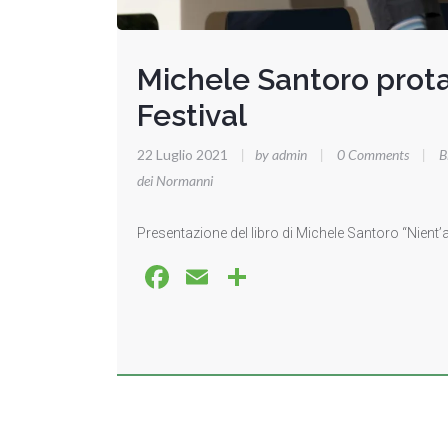
Michele Santoro prota
Festival
22 Luglio 2021
|
by admin
|
0 Comments
|
B
dei Normanni
Presentazione del libro di Michele Santoro “Nient’al
Facebook
Email
Share