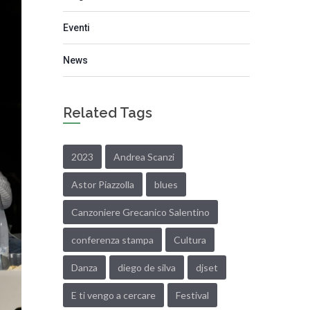
Eventi
News
Related Tags
2023
Andrea Scanzi
Astor Piazzolla
blues
Canzoniere Grecanico Salentino
conferenza stampa
Cultura
Danza
diego de silva
djset
E ti vengo a cercare
Festival