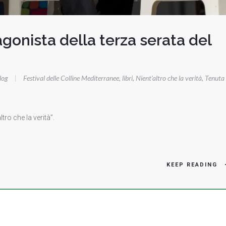
gonista della terza serata del
log
|
Festival delle Colline Mediterranee
,
libri
,
Nient'altro che la verità
,
Tenuta
tro che la verità”.
KEEP READING