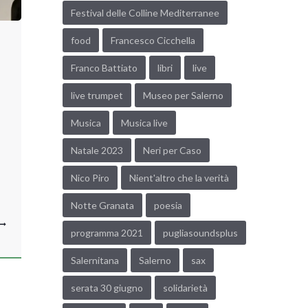
Festival delle Colline Mediterranee
food
Francesco Cicchella
Franco Battiato
libri
live
live trumpet
Museo per Salerno
Musica
Musica live
Natale 2023
Neri per Caso
Nico Piro
Nient'altro che la verità
Notte Granata
poesia
programma 2021
pugliasoundsplus
Salernitana
Salerno
sax
serata 30 giugno
solidarietà