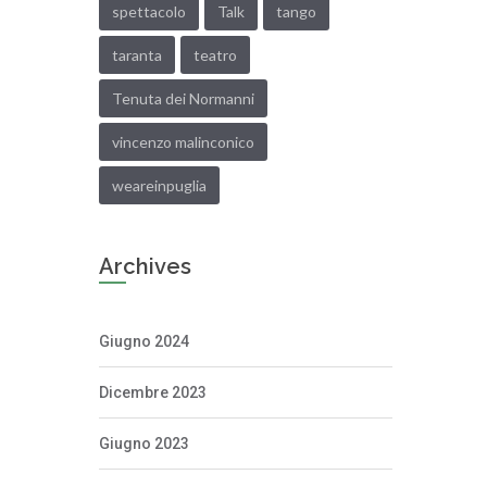
spettacolo
Talk
tango
taranta
teatro
Tenuta dei Normanni
vincenzo malinconico
weareinpuglia
Archives
Giugno 2024
Dicembre 2023
Giugno 2023