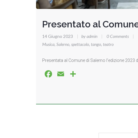
Presentato al Comune
14 Giugno 2023
|
by admin
|
0 Comments
|
Musica
,
Salerno
,
spettacolo
,
tango
,
teatro
Presentata al Comune di Salerno l’edizione 2023 del
Facebook
Email
Share