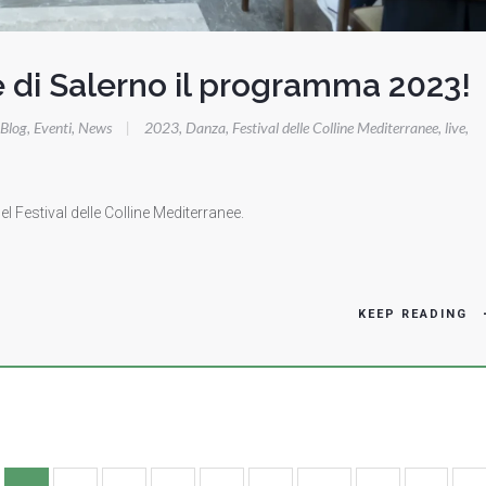
 di Salerno il programma 2023!
Blog
,
Eventi
,
News
|
2023
,
Danza
,
Festival delle Colline Mediterranee
,
live
,
 Festival delle Colline Mediterranee.
KEEP READING