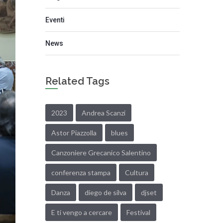
Eventi
News
Related Tags
2023
Andrea Scanzi
Astor Piazzolla
blues
Canzoniere Grecanico Salentino
conferenza stampa
Cultura
Danza
diego de silva
djset
E ti vengo a cercare
Festival