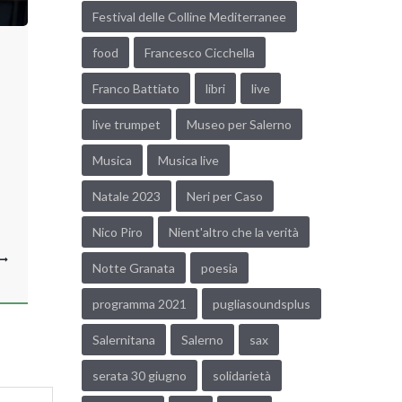
Festival delle Colline Mediterranee
food
Francesco Cicchella
Franco Battiato
libri
live
live trumpet
Museo per Salerno
Musica
Musica live
Natale 2023
Neri per Caso
Nico Piro
Nient'altro che la verità
Notte Granata
poesia
programma 2021
pugliasoundsplus
Salernitana
Salerno
sax
serata 30 giugno
solidarietà