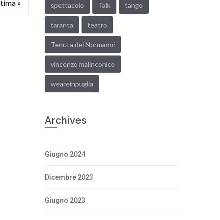
tima »
spettacolo
Talk
tango
taranta
teatro
Tenuta dei Normanni
vincenzo malinconico
weareinpuglia
Archives
Giugno 2024
Dicembre 2023
Giugno 2023