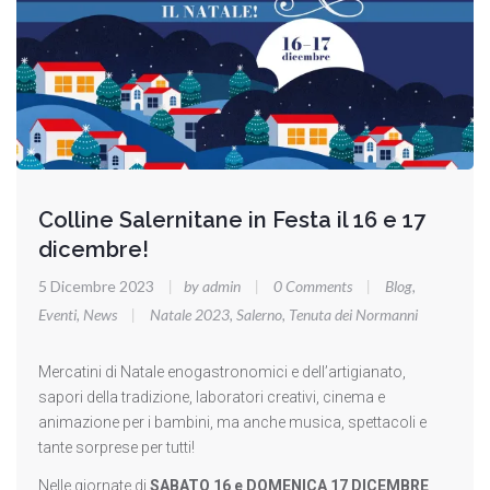
Colline Salernitane in Festa il 16 e 17
dicembre!
5 Dicembre 2023
|
by admin
|
0 Comments
|
Blog
,
Eventi
,
News
|
Natale 2023
,
Salerno
,
Tenuta dei Normanni
Mercatini di Natale enogastronomici e dell’artigianato,
sapori della tradizione, laboratori creativi, cinema e
animazione per i bambini, ma anche musica, spettacoli e
tante sorprese per tutti!
Nelle giornate di
SABATO 16 e DOMENICA 17 DICEMBRE