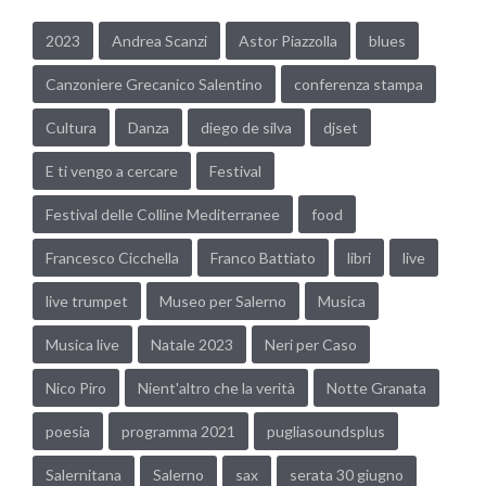
2023
Andrea Scanzi
Astor Piazzolla
blues
Canzoniere Grecanico Salentino
conferenza stampa
Cultura
Danza
diego de silva
djset
E ti vengo a cercare
Festival
Festival delle Colline Mediterranee
food
Francesco Cicchella
Franco Battiato
libri
live
live trumpet
Museo per Salerno
Musica
Musica live
Natale 2023
Neri per Caso
Nico Piro
Nient'altro che la verità
Notte Granata
poesia
programma 2021
pugliasoundsplus
Salernitana
Salerno
sax
serata 30 giugno