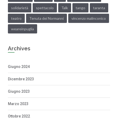
solidarietà
spettacolo
Talk
tango
taranta
teatro
Tenuta dei Normanni
vincenzo malinconico
weareinpuglia
Archives
Giugno 2024
Dicembre 2023
Giugno 2023
Marzo 2023
Ottobre 2022