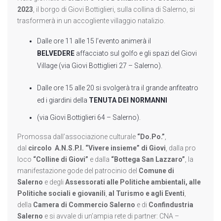
2023
, il borgo di Giovi Bottiglieri, sulla collina di Salerno, si
trasformerà in un accogliente villaggio natalizio.
Dalle ore 11 alle 15 l’evento animerà il
BELVEDERE
affacciato sul golfo e gli spazi del Giovi
Village (via Giovi Bottiglieri 27 – Salerno).
Dalle ore 15 alle 20 si svolgerà tra il grande anfiteatro
ed i giardini della
TENUTA DEI NORMANNI
(via Giovi Bottiglieri 64 – Salerno).
Promossa dall’associazione culturale
“Do.Po.”
,
dal
circolo A.N.S.P.I. “Vivere insieme” di Giovi
, dalla pro
loco
“Colline di Giovi”
e dalla
“Bottega San Lazzaro”
, la
manifestazione gode del patrocinio del
Comune di
Salerno
e degli
Assessorati alle Politiche ambientali, alle
Politiche sociali e giovanili
,
al Turismo e agli Eventi
,
della
Camera di Commercio Salerno
e di
Confindustria
Salerno
e si avvale di un’ampia rete di partner: CNA –