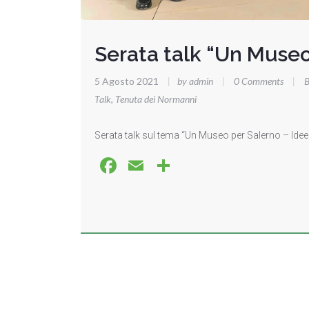
Serata talk “Un Museo
5 Agosto 2021
|
by admin
|
0 Comments
|
B
Talk
,
Tenuta dei Normanni
Serata talk sul tema “Un Museo per Salerno – Idee 
Facebook
Email
Share