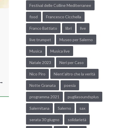
Festival delle Colline Mediterranee
food
Francesco Cicchella
Franco Battiato
libri
live
live trumpet
Museo per Salerno
Musica
Musica live
Natale 2023
Neri per Caso
Nico Piro
Nient'altro che la verità
Notte Granata
poesia
programma 2021
pugliasoundsplus
Salernitana
Salerno
sax
serata 30 giugno
solidarietà