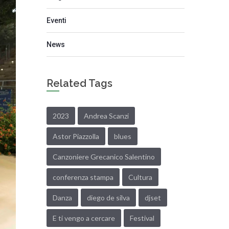
Eventi
News
Related Tags
2023
Andrea Scanzi
Astor Piazzolla
blues
Canzoniere Grecanico Salentino
conferenza stampa
Cultura
Danza
diego de silva
djset
E ti vengo a cercare
Festival