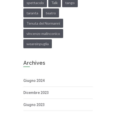
spettacolo
Talk
tango
taranta
teatro
Tenuta dei Normanni
vincenzo malinconico
weareinpuglia
Archives
Giugno 2024
Dicembre 2023
Giugno 2023