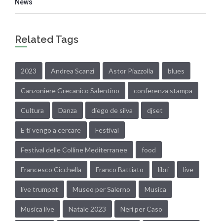
News
Related Tags
2023
Andrea Scanzi
Astor Piazzolla
blues
Canzoniere Grecanico Salentino
conferenza stampa
Cultura
Danza
diego de silva
djset
E ti vengo a cercare
Festival
Festival delle Colline Mediterranee
food
Francesco Cicchella
Franco Battiato
libri
live
live trumpet
Museo per Salerno
Musica
Musica live
Natale 2023
Neri per Caso