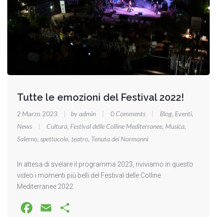
Tutte le emozioni del Festival 2022!
2 Marzo 2023
|
by admin
|
0 Comments
|
Blog
,
Eventi
,
News
|
Cultura
,
Festival delle Colline Mediterranee
,
Musica
,
Salerno
,
spettacolo
,
teatro
,
Tenuta dei Normanni
In attesa di svelare il programma 2023, riviviamo in questo
video i momenti più belli del Festival delle Colline
Mediterranee 2022.
Facebook
Email
Share