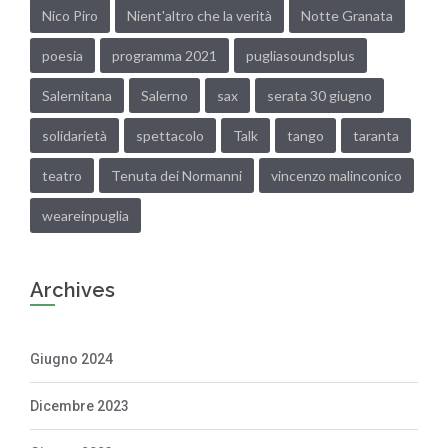
Nico Piro
Nient'altro che la verità
Notte Granata
poesia
programma 2021
pugliasoundsplus
Salernitana
Salerno
sax
serata 30 giugno
solidarietà
spettacolo
Talk
tango
taranta
teatro
Tenuta dei Normanni
vincenzo malinconico
weareinpuglia
Archives
Giugno 2024
Dicembre 2023