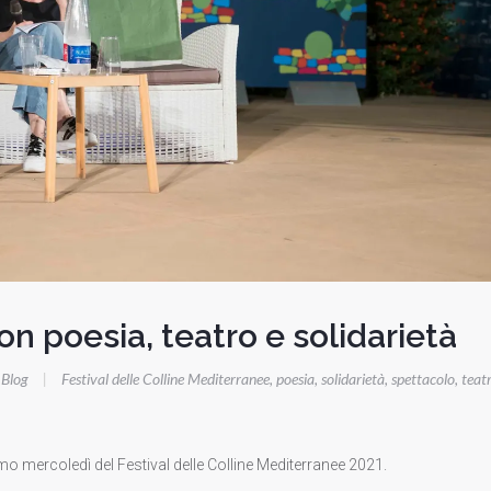
on poesia, teatro e solidarietà
Blog
|
Festival delle Colline Mediterranee
,
poesia
,
solidarietà
,
spettacolo
,
teat
imo mercoledì del Festival delle Colline Mediterranee 2021.