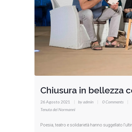
Chiusura in bellezza c
26 Agosto 2021
|
by admin
|
0 Comments
|
Tenuta dei Normanni
Poesia, teatro e solidarietà hanno suggellato l’ult