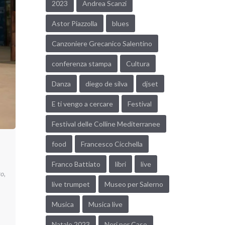
2023
Andrea Scanzi
Astor Piazzolla
blues
Canzoniere Grecanico Salentino
conferenza stampa
Cultura
Danza
diego de silva
djset
E ti vengo a cercare
Festival
Festival delle Colline Mediterranee
food
Francesco Cicchella
Franco Battiato
libri
live
ro
,
live trumpet
Museo per Salerno
Musica
Musica live
Natale 2023
Neri per Caso