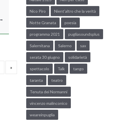
Nico Piro
Nient'altro che la verità
Notte Granata
poesia
programma 2021
pugliasoundsplus
Salernitana
Salerno
sax
serata 30 giugno
solidarietà
»
spettacolo
Talk
tango
taranta
teatro
Tenuta dei Normanni
vincenzo malinconico
weareinpuglia