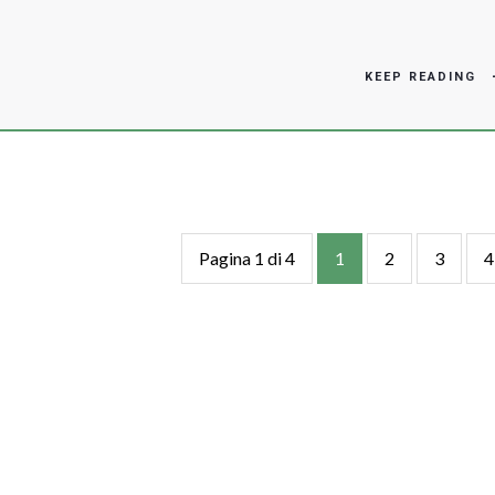
KEEP READING
Pagina 1 di 4
1
2
3
4