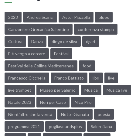
2023
Andrea Scanzi
Astor Piazzolla
blues
Canzoniere Grecanico Salentino
conferenza stampa
Cultura
Danza
diego de silva
djset
E ti vengo a cercare
Festival
Festival delle Colline Mediterranee
food
Francesco Cicchella
Franco Battiato
libri
live
live trumpet
Museo per Salerno
Musica
Musica live
Natale 2023
Neri per Caso
Nico Piro
Nient'altro che la verità
Notte Granata
poesia
programma 2021
pugliasoundsplus
Salernitana