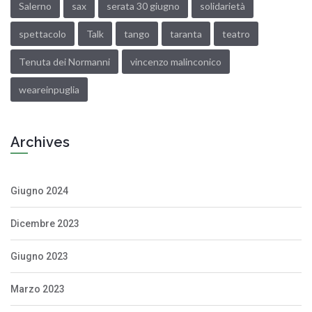
Salerno
sax
serata 30 giugno
solidarietà
spettacolo
Talk
tango
taranta
teatro
Tenuta dei Normanni
vincenzo malinconico
weareinpuglia
Archives
Giugno 2024
Dicembre 2023
Giugno 2023
Marzo 2023